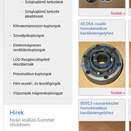
Szöghajtómű tartozékok
Szöghajtómű tartozék
Tovább »
alkatrészek
40.054 csukló
Klímakompresszor-kuplungok
homokinetikus
kardántengelyhez
Szivattyúkuplungok
Elektromágneses
ventillátorkuplungok
LDD Rezgéscsillapított
ékszíjtárcsák
Pneumatikus kuplungok
Fém vezető-; és feszítőgörgők
Tovább »
Vízpumpák mágneskuplunggal
B0913 csavarkészlet
homokinetikus
Hírek
kardántengelyhez
Nyári leállás-Summer
shutdown