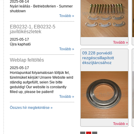
2025-08-14
Nyári leállás - Betriebsferien - Summer
shutdown
Tovább »
EB0232-1, EB0232-5
javítókészletek
2025-05-17
Tovább »
Újra kapható
Tovább »
09.228 porvédő
rezgéscsillapított
Weblap feltöltés
ékszíjtárcsához
2025-05-17
Honlapunkat folyamatosan töltjük fel,
türelmüket kérjük! Unsere Website wird
ständig aufgefüllt, seien Sie bitte
geduldig! Our website is constantly
filled up, please be patient!
Tovább »
Összes hír megtekintése »
Tovább »