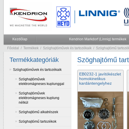
Kezdőlap
Kendrion Markdorf (Linnig) termékek
Főoldal
/
Termékek
/
Szöghajtóművek és tartozékaik
/
Szöghajtómű tartozé
Szöghajtómű tart
Termékkategóriák
Szöghajtóművek és tartozékaik
EB0232-1 javítókészlet
homokinetikus
Szöghajtóművek
kardántengelyhez
elektromágneses kuplunggal
Szöghajtóművek
elektromágneses kuplung
nélkül
Szöghajtómű alkatrészek
Szöghajtómű tartozékok