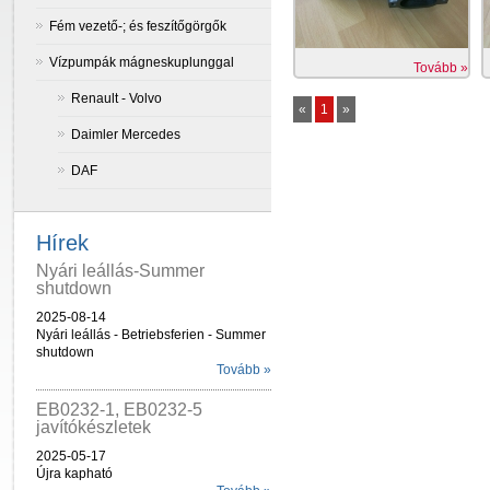
Fém vezető-; és feszítőgörgők
Vízpumpák mágneskuplunggal
Tovább »
Renault - Volvo
«
1
»
Daimler Mercedes
DAF
Hírek
Nyári leállás-Summer
shutdown
2025-08-14
Nyári leállás - Betriebsferien - Summer
shutdown
Tovább »
EB0232-1, EB0232-5
javítókészletek
2025-05-17
Újra kapható