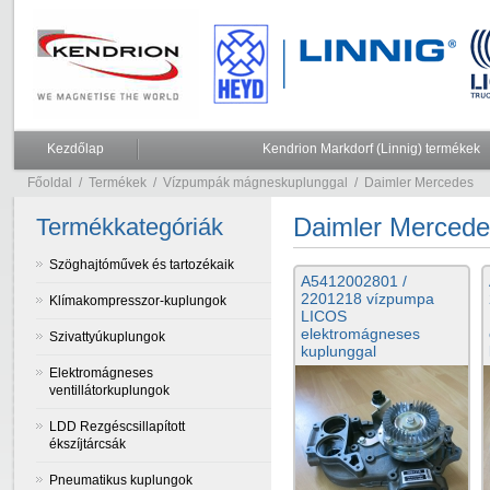
Kezdőlap
Kendrion Markdorf (Linnig) termékek
Főoldal
/
Termékek
/
Vízpumpák mágneskuplunggal
/
Daimler Mercedes
Daimler Mercede
Termékkategóriák
Szöghajtóművek és tartozékaik
A5412002801 /
2201218 vízpumpa
Klímakompresszor-kuplungok
LICOS
elektromágneses
Szivattyúkuplungok
kuplunggal
Elektromágneses
ventillátorkuplungok
LDD Rezgéscsillapított
ékszíjtárcsák
Pneumatikus kuplungok