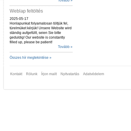
Tovább »
Weblap feltöltés
2025-05-17
Honlapunkat folyamatosan töltjük fel,
türelmüket kérjük! Unsere Website wird
ständig aufgefüllt, seien Sie bitte
geduldig! Our website is constantly
filled up, please be patient!
Tovább »
Összes hír megtekintése »
Kontakt
Rólunk
Írjon mailt
Nyitvatartás
Adatvédelem