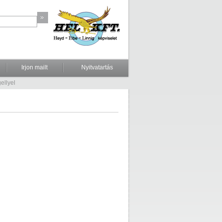
Irjon mailt
Nyitvatartás
ellyel