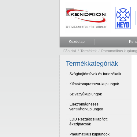
Kezdőlap
Kend
Főoldal
/
Termékek
/
Pneumatikus kuplun
Termékkategóriák
Szöghajtóművek és tartozékaik
Klímakompresszor-kuplungok
Szivattyúkuplungok
Elektromágneses
ventillátorkuplungok
LDD Rezgéscsillapított
ékszíjtárcsák
Pneumatikus kuplungok