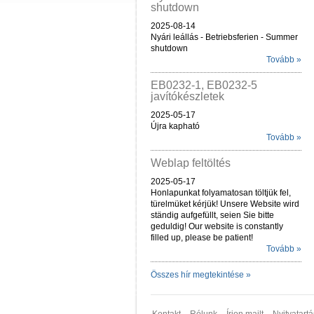
shutdown
2025-08-14
Nyári leállás - Betriebsferien - Summer
shutdown
Tovább »
EB0232-1, EB0232-5
javítókészletek
2025-05-17
Újra kapható
Tovább »
Weblap feltöltés
2025-05-17
Honlapunkat folyamatosan töltjük fel,
türelmüket kérjük! Unsere Website wird
ständig aufgefüllt, seien Sie bitte
geduldig! Our website is constantly
filled up, please be patient!
Tovább »
Összes hír megtekintése »