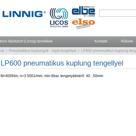
rion Markdorf (Linnig) termékek
Kontakt
Rólunk
gok
/
Pneumatikus kuplungok - saját tengellyel
/
LP600 pneumatikus kuplung teng
LP600 pneumatikus kuplung tengellyel
M=600Nm, n=3.5001/min, min.6bar, tengelyátmérő: 40...50mm