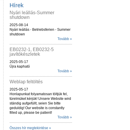
Hírek
Nyári leállás-Summer
shutdown
2025-08-14
Nyári leállás - Betriebsferien - Summer
shutdown
Tovább »
EB0232-1, EB0232-5
javítókészletek
2025-05-17
Újra kapható
Tovább »
Weblap feltöltés
2025-05-17
Honlapunkat folyamatosan töltjük fel,
türelmüket kérjük! Unsere Website wird
ständig aufgefüllt, seien Sie bitte
geduldig! Our website is constantly
filled up, please be patient!
Tovább »
Összes hír megtekintése »