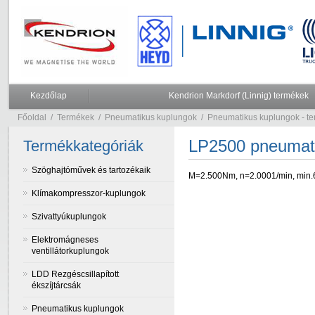
Kezdőlap
Kendrion Markdorf (Linnig) termékek
Főoldal
/
Termékek
/
Pneumatikus kuplungok
/
Pneumatikus kuplungok - te
LP2500 pneumati
Termékkategóriák
Szöghajtóművek és tartozékaik
M=2.500Nm, n=2.0001/min, min.6b
Klímakompresszor-kuplungok
Szivattyúkuplungok
Elektromágneses
ventillátorkuplungok
LDD Rezgéscsillapított
ékszíjtárcsák
Pneumatikus kuplungok