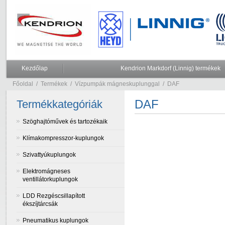
Kezdőlap
Kendrion Markdorf (Linnig) termékek
Főoldal
/
Termékek
/
Vízpumpák mágneskuplunggal
/
DAF
DAF
Termékkategóriák
Szöghajtóművek és tartozékaik
Klímakompresszor-kuplungok
Szivattyúkuplungok
Elektromágneses
ventillátorkuplungok
LDD Rezgéscsillapított
ékszíjtárcsák
Pneumatikus kuplungok