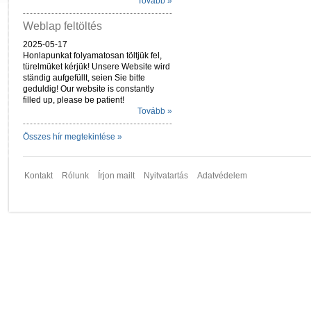
Tovább »
Weblap feltöltés
2025-05-17
Honlapunkat folyamatosan töltjük fel,
türelmüket kérjük! Unsere Website wird
ständig aufgefüllt, seien Sie bitte
geduldig! Our website is constantly
filled up, please be patient!
Tovább »
Összes hír megtekintése »
Kontakt
Rólunk
Írjon mailt
Nyitvatartás
Adatvédelem