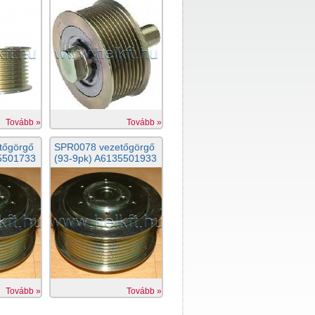
Tovább »
Tovább »
tőgörgő
SPR0078 vezetőgörgő
5501733
(93-9pk) A6135501933
Tovább »
Tovább »