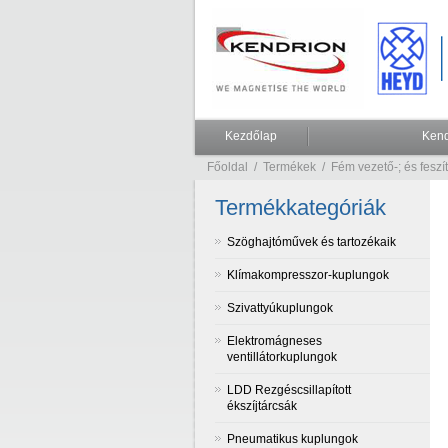
Kezdőlap
Kend
Főoldal
/
Termékek
/
Fém vezető-; és fesz
Termékkategóriák
Szöghajtóművek és tartozékaik
Klímakompresszor-kuplungok
Szivattyúkuplungok
Elektromágneses
ventillátorkuplungok
LDD Rezgéscsillapított
ékszíjtárcsák
Pneumatikus kuplungok