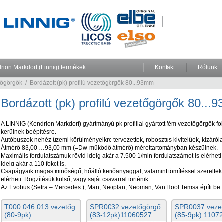
rion Markdorf (Linnig) termékek
Kontakt
Rólunk
ítőgörgők
/
Bordázott (pk) profilú vezetőgörgők 80...93mm
Bordázott (pk) profilú vezetőgörgők 80..
A LINNIG (Kendrion Markdorf) gyártmányú pk profillal gyártott fém vezetőgörgők fo
kerülnek beépítésre.
Autóbuszok nehéz üzemi körülményeikre tervezettek, robosztus kivitelűek, kizáról
Átmérő 83,00 …93,00 mm (=Dw-működő átmérő) mérettartományban készülnek.
Maximális fordulatszámuk rövid ideig akár a 7.500 1/min fordulatszámot is elérhet
ideig akár a 110 fokot is.
Csapágyaik magas minőségű, hőálló kenőanyaggal, valamint tömítéssel szereltek
elérheti. Rögzítésük külső, vagy saját csavarral történik.
Az Evobus (Setra – Mercedes ), Man, Neoplan, Neoman, Van Hool Temsa építi be 
T000.046.013 vezetőg.
SPR0032 vezetőgörgő
SPR0037 veze
(80-9pk)
(83-12pk)11060527
(85-9pk) 1107