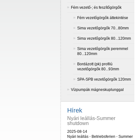
Fém vezető-; és feszítőgörgők
Fém vezetőgörgők áttekintése
Sima vezetőgörgők 70...80mm
Sima vezetőgörgők 80...120mm
Sima vezetőgörgők peremmel
80...120mm
Bordázott (pk) profilú
vezetőgörgők 80...93mm
SPA-SPB vezetőgörgők 120mm
Vízpumpák mágneskuplunggal
Hírek
Nyári leállás-Summer
shutdown
2025-08-14
Nyári leállás - Betriebsferien - Summer