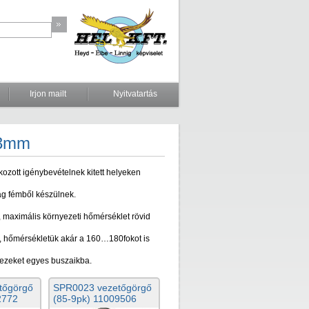
Irjon mailt
Nyitvatartás
.93mm
kozott igénybevételnek kitett helyeken
ag fémből készülnek.
i, maximális környezeti hőmérséklet rövid
, hőmérsékletük akár a 160…180fokot is
ezeket egyes buszaikba.
tőgörgő
SPR0023 vezetőgörgő
2772
(85-9pk) 11009506