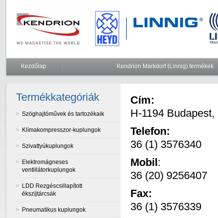
Kezdőlap
Kendrion Markdorf (Linnig) termékek
Termékkategóriák
Cím:
H-1194 Budapest, P
Szöghajtóművek és tartozékaik
Telefon:
Klímakompresszor-kuplungok
36 (1) 3576340
Szivattyúkuplungok
Mobil
:
Elektromágneses
ventillátorkuplungok
36 (20) 9256407
LDD Rezgéscsillapított
Fax:
ékszíjtárcsák
36 (1) 3576339
Pneumatikus kuplungok