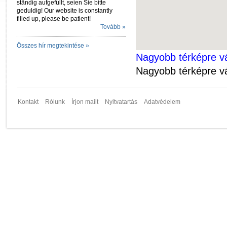
ständig aufgefüllt, seien Sie bitte
geduldig! Our website is constantly
filled up, please be patient!
Tovább »
Összes hír megtekintése »
Nagyobb térképre vá
Nagyobb térképre vá
Kontakt
Rólunk
Írjon mailt
Nyitvatartás
Adatvédelem