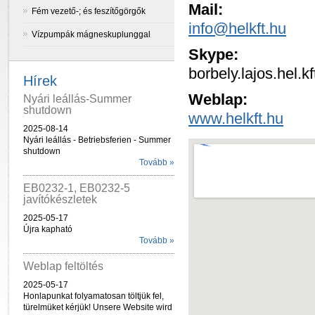
Mail:
Fém vezető-; és feszítőgörgők
info@helkft.hu
Vízpumpák mágneskuplunggal
Skype:
borbely.lajos.hel.kf
Hírek
Weblap:
Nyári leállás-Summer
shutdown
www.helkft.hu
2025-08-14
Nyári leállás - Betriebsferien - Summer
shutdown
Tovább »
EB0232-1, EB0232-5
javítókészletek
2025-05-17
Újra kapható
Tovább »
Weblap feltöltés
2025-05-17
Honlapunkat folyamatosan töltjük fel,
türelmüket kérjük! Unsere Website wird