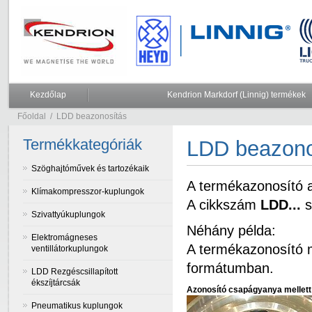
Kezdőlap
Kendrion Markdorf (Linnig) termékek
Főoldal
/
LDD beazonosítás
Termékkategóriák
LDD beazono
Szöghajtóművek és tartozékaik
A termékazonosító a 
Klímakompresszor-kuplungok
A cikkszám
LDD...
s
Szivattyúkuplungok
Néhány példa:
Elektromágneses
A termékazonosító me
ventillátorkuplungok
formátumban.
LDD Rezgéscsillapított
ékszíjtárcsák
Azonosító csapágyanya mellet
Pneumatikus kuplungok