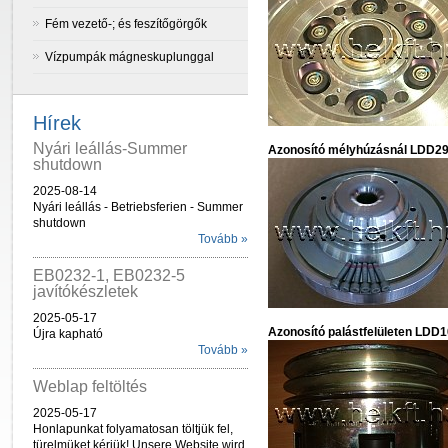
Fém vezető-; és feszítőgörgők
Vízpumpák mágneskuplunggal
Hírek
Nyári leállás-Summer
Azonosító mélyhúzásnál LDD2
shutdown
2025-08-14
Nyári leállás - Betriebsferien - Summer
shutdown
Tovább »
EB0232-1, EB0232-5
javítókészletek
2025-05-17
Azonosító palástfelületen LDD1
Újra kapható
Tovább »
Weblap feltöltés
2025-05-17
Honlapunkat folyamatosan töltjük fel,
türelmüket kérjük! Unsere Website wird