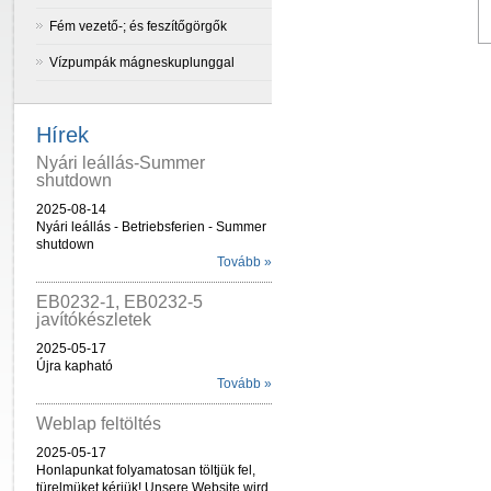
Fém vezető-; és feszítőgörgők
Vízpumpák mágneskuplunggal
Hírek
Nyári leállás-Summer
shutdown
2025-08-14
Nyári leállás - Betriebsferien - Summer
shutdown
Tovább »
EB0232-1, EB0232-5
javítókészletek
2025-05-17
Újra kapható
Tovább »
Weblap feltöltés
2025-05-17
Honlapunkat folyamatosan töltjük fel,
türelmüket kérjük! Unsere Website wird