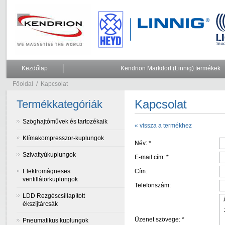
Kezdőlap
Kendrion Markdorf (Linnig) termékek
Főoldal
/
Kapcsolat
Kapcsolat
Termékkategóriák
Szöghajtóművek és tartozékaik
« vissza a termékhez
Klímakompresszor-kuplungok
Név: *
Szivattyúkuplungok
E-mail cím: *
Elektromágneses
Cím:
ventillátorkuplungok
Telefonszám:
LDD Rezgéscsillapított
ékszíjtárcsák
Üzenet szövege: *
Pneumatikus kuplungok