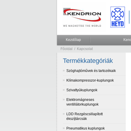
Kezdőlap
Kend
Főoldal
/
Kapcsolat
Termékkategóriák
Szöghajtóművek és tartozékaik
Klímakompresszor-kuplungok
Szivattyúkuplungok
Elektromágneses
ventillátorkuplungok
LDD Rezgéscsillapított
ékszíjtárcsák
Pneumatikus kuplungok