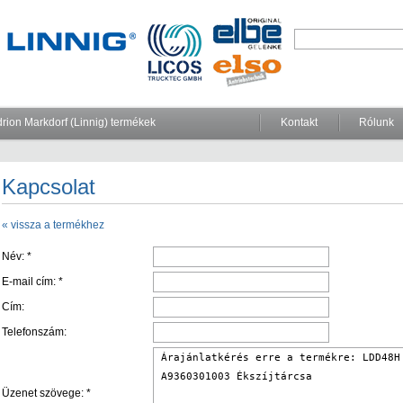
rion Markdorf (Linnig) termékek
Kontakt
Rólunk
Kapcsolat
« vissza a termékhez
Név: *
E-mail cím: *
Cím:
Telefonszám:
Üzenet szövege: *