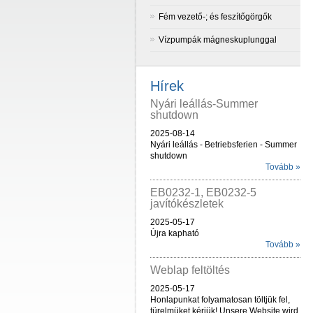
Fém vezető-; és feszítőgörgők
Vízpumpák mágneskuplunggal
Hírek
Nyári leállás-Summer
shutdown
2025-08-14
Nyári leállás - Betriebsferien - Summer
shutdown
Tovább »
EB0232-1, EB0232-5
javítókészletek
2025-05-17
Újra kapható
Tovább »
Weblap feltöltés
2025-05-17
Honlapunkat folyamatosan töltjük fel,
türelmüket kérjük! Unsere Website wird