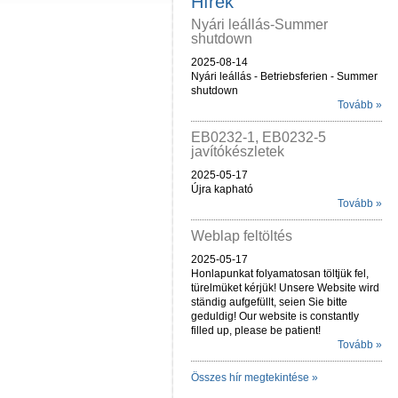
Hírek
Nyári leállás-Summer
shutdown
2025-08-14
Nyári leállás - Betriebsferien - Summer
shutdown
Tovább »
EB0232-1, EB0232-5
javítókészletek
2025-05-17
Újra kapható
Tovább »
Weblap feltöltés
2025-05-17
Honlapunkat folyamatosan töltjük fel,
türelmüket kérjük! Unsere Website wird
ständig aufgefüllt, seien Sie bitte
geduldig! Our website is constantly
filled up, please be patient!
Tovább »
Összes hír megtekintése »