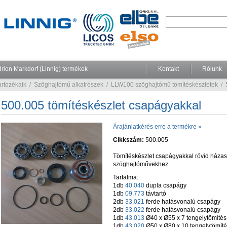
rion Markdorf (Linnig) termékek
Kontakt
Rólunk
rtozékaik
/
Szöghajtómű alkatrészek
/
LLW100 szöghajtómű tömítéskészletek
/
500.005 tömítéskészlet csapágyakkal
Árajánlatkérés erre a termékre »
Cikkszám:
500.005
Tömítéskészlet csapágyakkal rövid házas 
szöghajtóművekhez.
Tartalma:
1db
40.040
dupla csapágy
1db
09.773
távtartó
2db
33.021
ferde hatásvonalú csapágy
2db
33.022
ferde hatásvonalú csapágy
1db
43.013
Ø40 x Ø55 x 7 tengelytömítés
1db
43.020
Ø50 x Ø80 x 10 tengelytömít