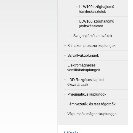
LLW100 szöghajtómű
tömítéskészletek
LLW100 szöghajtómű
javítókészletek
Szöghajtómű tartozékok
Klímakompresszor-kuplungok
Szivattyúkuplungok
Elektromágneses
ventillátorkuplungok
LDD Rezgéscsillapított
ékszíjtárcsák
Pneumatikus kuplungok
Fém vezető-; és feszítőgörgők
Vízpumpák mágneskuplunggal