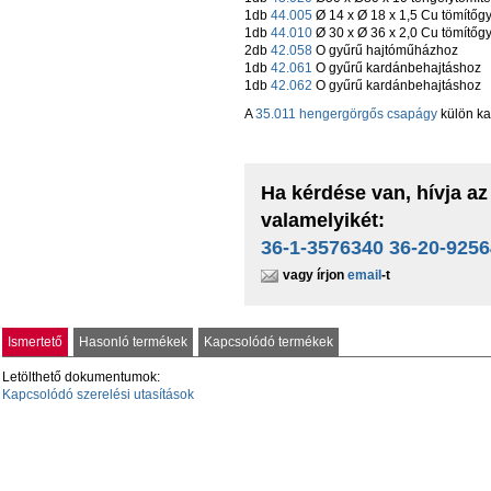
1db
44.005
Ø 14 x Ø 18 x 1,5 Cu tömítőgy
1db
44.010
Ø 30 x Ø 36 x 2,0 Cu tömítőgy
2db
42.058
O gyűrű hajtóműházhoz
1db
42.061
O gyűrű kardánbehajtáshoz
1db
42.062
O gyűrű kardánbehajtáshoz
A
35.011 hengergörgős csapágy
külön ka
Ha kérdése van, hívja az
valamelyikét:
36-1-3576340 36-20-925
vagy írjon
email
-t
Ismertető
Hasonló termékek
Kapcsolódó termékek
Letölthető dokumentumok:
Kapcsolódó szerelési utasítások