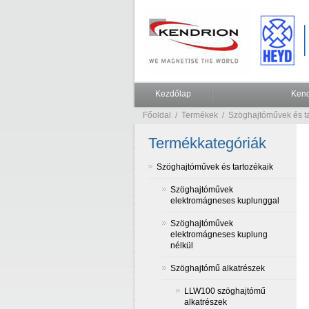
Kezdőlap
Kend
Főoldal
/
Termékek
/
Szöghajtóművek és ta
Termékkategóriák
Szöghajtóművek és tartozékaik
Szöghajtóművek
elektromágneses kuplunggal
Szöghajtóművek
elektromágneses kuplung
nélkül
Szöghajtómű alkatrészek
LLW100 szöghajtómű
alkatrészek