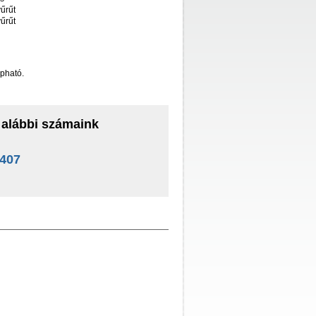
űrűt
űrűt
pható.
 alábbi számaink
6407