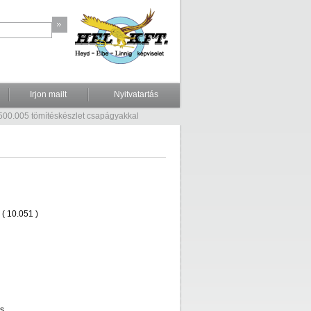
Irjon mailt
Nyitvatartás
500.005 tömítéskészlet csapágyakkal
( 10.051 )
és